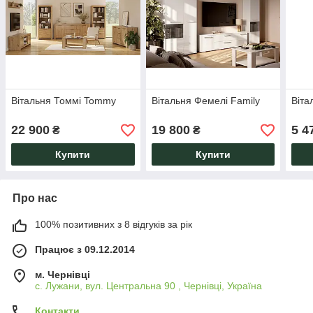
Вітальня Томмі Tommy
Вітальня Фемелі Family
Віта
22 900
19 800
5 4
₴
₴
Купити
Купити
Про нас
100% позитивних з 8 відгуків за рік
Працює з 09.12.2014
м. Чернівці
с. Лужани, вул. Центральна 90 , Чернівці, Україна
Контакти