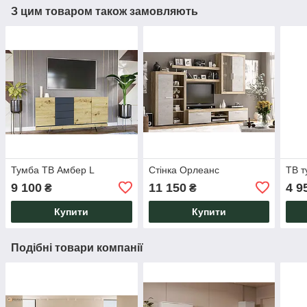
З цим товаром також замовляють
Тумба ТВ Амбер L
Стінка Орлеанс
ТВ т
9 100
11 150
4 9
₴
₴
Купити
Купити
Подібні товари компанії