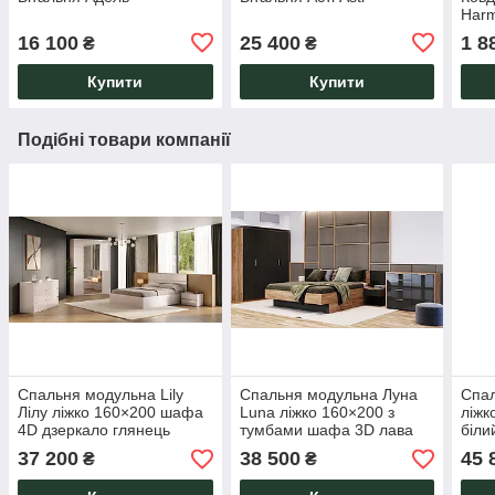
Harm
16 100
25 400
1 8
₴
₴
Купити
Купити
Подібні товари компанії
Спальня модульна Lily
Спальня модульна Луна
Спа
Лілу ліжко 160×200 шафа
Luna ліжко 160×200 з
ліжк
4D дзеркало глянець
тумбами шафа 3D лава
біли
кашемір
дуб крафт
37 200
38 500
45 
₴
₴