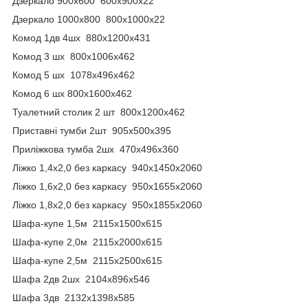
Дзеркало 900х600 600x900x22
Дзеркало 1000х800 800x1000x22
Комод 1дв 4шх 880x1200x431
Комод 3 шх 800x1006x462
Комод 5 шх 1078x496x462
Комод 6 шх 800x1600x462
Туалетний столик 2 шт 800x1200x462
Приставні тумби 2шт 905x500x395
Приліжкова тумба 2шх 470x496x360
Ліжко 1,4х2,0 без каркасу 940x1450x2060
Ліжко 1,6х2,0 без каркасу 950x1655x2060
Ліжко 1,8х2,0 без каркасу 950x1855x2060
Шафа-купе 1,5м 2115x1500x615
Шафа-купе 2,0м 2115x2000x615
Шафа-купе 2,5м 2115x2500x615
Шафа 2дв 2шх 2104x896x546
Шафа 3дв 2132x1398x585