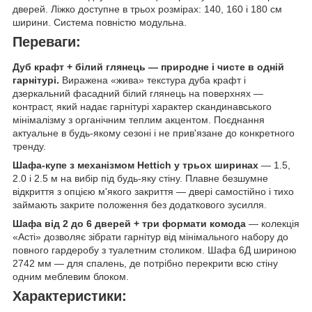
дверей. Ліжко доступне в трьох розмірах: 140, 160 і 180 см
ширини. Система повністю модульна.
Переваги:
Дуб крафт + білий глянець — природне і чисте в одній
гарнітурі.
Виражена «жива» текстура дуба крафт і
дзеркальний фасадний білий глянець на поверхнях —
контраст, який надає гарнітурі характер скандинавського
мінімалізму з органічним теплим акцентом. Поєднання
актуальне в будь-якому сезоні і не прив'язане до конкретного
тренду.
Шафа-купе з механізмом Hettich у трьох ширинах
— 1.5,
2.0 і 2.5 м на вибір під будь-яку стіну. Плавне безшумне
відкриття з опцією м'якого закриття — двері самостійно і тихо
займають закрите положення без додаткового зусилля.
Шафа від 2 до 6 дверей + три формати комода
— колекція
«Асті» дозволяє зібрати гарнітур від мінімального набору до
повного гардеробу з туалетним столиком. Шафа 6Д шириною
2742 мм — для спалень, де потрібно перекрити всю стіну
одним меблевим блоком.
Характеристики: