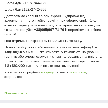
Шафа 4дв 2132x1844x585
Шафа 6дв 2132x2742x585
Доставляємо спальні по всій Україні. Відправка під
замовлення — уточнюйте терміни при оформленні. Кожен
елемент гарнітури можна придбати окремо — напишіть у чат
чи зателефонуйте
+38(095)907-71-76
із переліком потрібних
позицій.
При отриманні перевіряйте цільність товару.
Натисніть
«Купити»
або напишіть у чат чи зателефонуйте
+38(095)907-71-76
— вкажіть бажану комплектацію (повний
гарнітур або окремі елементи), і ми підтвердимо наявність та
терміни виготовлення. Також можна замовити варіант ліжка
1.8 (180×200 см) — уточнюйте при замовленні.
У нас можна придбати
матраци
, а також
м'які ліжка
,
звертайтесь!
Приховати