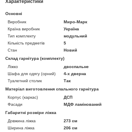
Характеристики
Основні
Виробник
Миро-Марк
Країна виробник
Україна
Тип комплекту
модульний
Кількість предметів
5
Стан
Новий
Склад гарнітура (комплекту)
Ліжко
двоспальне
Шафа для одягу (орний)
4-х дверна
Туалетний столик
Так
Матеріал виготовлення спального гарнітура
Корпус (каркас)
ДСП
Фасади
МДФ ламінований
Габаритні розміри ліжка
Довжина ліжка
273 см
Ширина ліжка
206 см