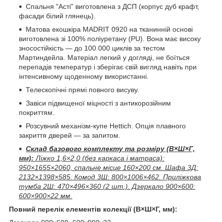
Спальня "Асті" виготовлена ​​з ДСП (корпус дуб крафт,
фасади білий глянець).
Матова екошкіра MADRIT 0920 на тканинній основі
виготовлена зі 100% поліуретану (PU). Вона має високу
зносостійкість — до 100 000 циклів за тестом
Мартиндейла. Матеріал легкий у догляді, не боїться
перепадів температур і зберігає свій вигляд навіть при
інтенсивному щоденному використанні.
Телескопічні прямі повного висуву.
Завіси підвищеної міцності з антикорозійним
покриттям.
Розсувний механізм-купе Hettich. Опція плавного
закриття дверей — за запитом.
Склад базового комплекту та розміру (В×Ш×Г,
мм):
Ліжко 1,6×2,0 (без каркаса і матраса):
950×1655×2060, спальне місце 160×200 см. Шафа 3Д:
2132×1398×585. Комод 3Ш: 800×1006×462. Приліжкова
тумба 2Ш: 470×496×360 (2 шт.). Дзеркало 900×600:
600×900×22 мм.
Повний перелік елементів колекції (В×Ш×Г, мм):