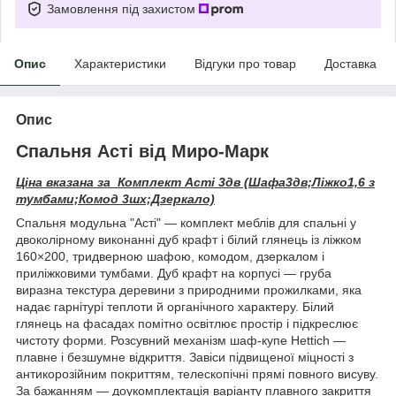
Замовлення під захистом
Опис
Характеристики
Відгуки про товар
Доставка
Опис
Спальня Асті від Миро-Марк
Ціна вказана за_Комплект Асті 3дв (Шафа3дв;Ліжко1,6 з
тумбами;Комод 3шх;Дзеркало)
Спальня модульна "Асті" — комплект меблів для спальні у
двоколірному виконанні дуб крафт і білий глянець із ліжком
160×200, тридверною шафою, комодом, дзеркалом і
приліжковими тумбами. Дуб крафт на корпусі — груба
виразна текстура деревини з природними прожилками, яка
надає гарнітурі теплоти й органічного характеру. Білий
глянець на фасадах помітно освітлює простір і підкреслює
чистоту форми. Розсувний механізм шаф-купе Hettich —
плавне і безшумне відкриття. Завіси підвищеної міцності з
антикорозійним покриттям, телескопічні прямі повного висуву.
За бажанням — доукомплектація варіанту плавного закриття