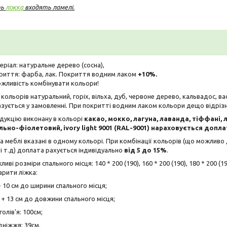
ть
ліжка
входять ламелі.
ріал: натуральне дерево (сосна),
риття: фарба, лак. Покриття водним лаком
+10%.
ожливість комбінувати кольори!
кольорів натуральний, горіх, вільха, дуб, червоне дерево, кальвадос, ва
зується у замовленні. При покритті водним лаком кольори дещо відріз
дукцію виконану в кольорі
какао, мокко, лагуна, лаванда, тіффані, л
льно-фіолетовий, ivory light 9001 (RAL-9001) нараховується допла
а меблі вказані в одному кольорі. При комбінації кольорів (що можливо 
 і т.д) доплата рахується індивідуально
від 5 до 15%
.
иві розміри спального місця: 140 * 200 (190), 160 * 200 (190), 180 * 200 (19
арити ліжка:
 10 см до ширини спального місця;
+ 13 см до довжини спального місця;
олів'я: 100см;
дніжжя: 39см.