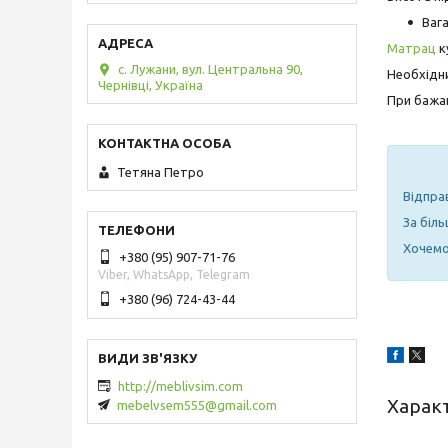
Вага
Матрац
к
с. Лужани, вул. Центральна 90,
Необхідни
Чернівці, Україна
При бажан
Тетяна Петро
Відпра
За біл
Хочемо 
+380 (95) 907-71-76
Viber, WhatsApp, Telegram
+380 (96) 724-43-44
http://meblivsim.com
Харак
mebelvsem555@gmail.com