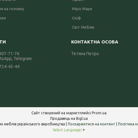
я на головну
Міро Марк
рея
Скіф
Світ Меблів
 907-71-76
Тетяна Петро
atsApp, Telegram
 724-43-44
Сайт створений на маркетплейсі
Prom.ua
Продавець на Bigl.ua
Інтернет-магазин меблів українського виробництва |
Поскаржитися на контент
|
Політика к
Select Language
▼