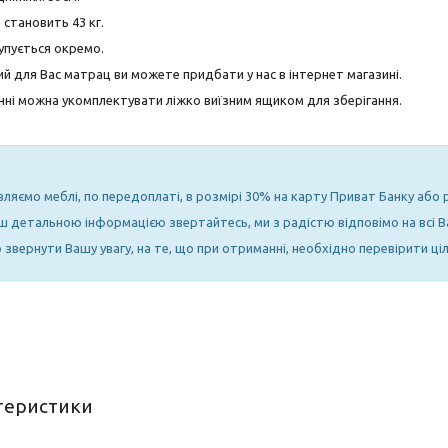
 становить 43 кг.
упується окремо.
й для Вас матрац ви можете придбати у нас в інтернет магазині.
ні можна укомплектувати ліжко виїзним ящиком для зберігання.
вляємо меблі, по передоплаті, в розмірі 30% на карту Приват Банку або
ьш детальною інформацією звертайтесь, ми з радістю відповімо на всі В
звернути Вашу увагу, на те, що при отриманні, необхідно перевірити ціл
теристики