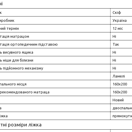
ні
к
Скіф
виробник
Україна
ний термін
12 міс
тація матрацом
Ні
тація ортопедичним підставою
Так
ь висувного ящика
Ні
ь ніши для білизни
Ні
ь підйомного механізму
Ні
Ламелі
пального місця
160х200
 рекомендованого матраца
160х200
Новий
а
двоспальн
іжка
прямокут
тні розміри ліжка