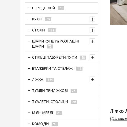
ПЕРЕДПОКІЙ
73
КУХНІ
68
СТОЛИ
121
ШАФИ КУПЕ та РОЗПАШНІ
ШАФИ
73
СТІЛЬЦІ ТАБУРЕТИ ПУФИ
58
ЕТАЖЕРКИ ТА СТЕЛАЖІ
45
ЛІЖКА
164
ТУМБИ ПРИЛІЖКОВІ
25
ТУАЛЕТНІ СТОЛИКИ
20
Ліжко Л
М ЯКІ МЕБЛІ
21
Ціна вказа
КОМОДИ
92