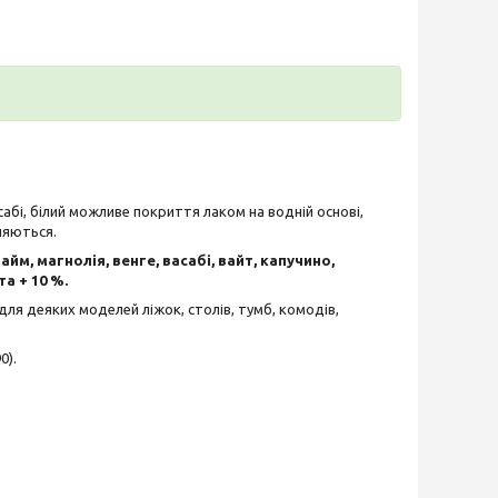
сабі, білий можливе покриття лаком на водній основі,
няються.
айм, магнолія, венге, васабі, вайт, капучино,
та + 10 %.
для деяких моделей ліжок, столів, тумб, комодів,
0).