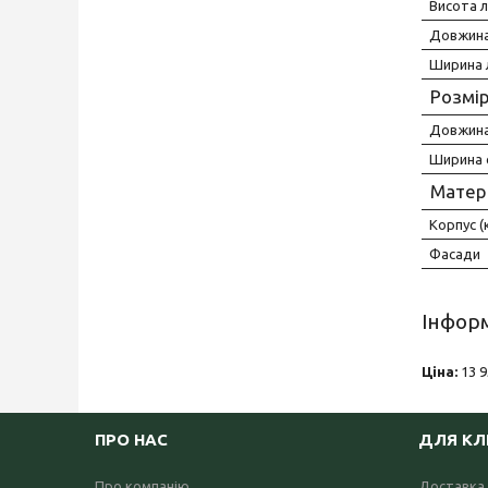
Висота л
Довжина
Ширина 
Розмір
Довжина
Ширина 
Матер
Корпус (
Фасади
Інформ
Ціна:
13 9
ПРО НАС
ДЛЯ КЛ
Про компанію
Доставка 