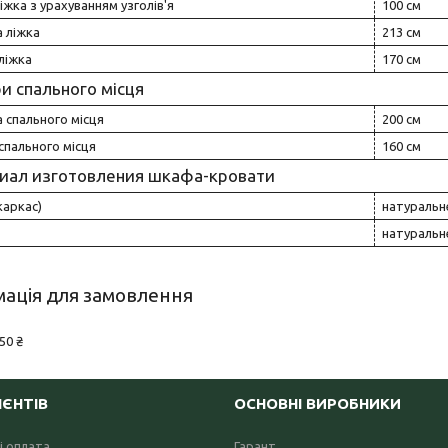
іжка з урахуванням узголів'я
100 см
 ліжка
213 см
ліжка
170 см
и спального місця
 спального місця
200 см
спального місця
160 см
иал изготовления шкафа-кровати
каркас)
натуральн
натуральн
ація для замовлення
50 ₴
ІЄНТІВ
ОСНОВНІ ВИРОБНИКИ
і оплата
Гарант