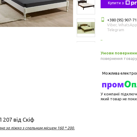
Купити з
+380 (95) 907-71
Viber, WhatsApp
Telegram
повернення товару
У компанії підключ
який товар не пок
 207 від Скіф
на за ліжко з спальним місцем 160 * 200.