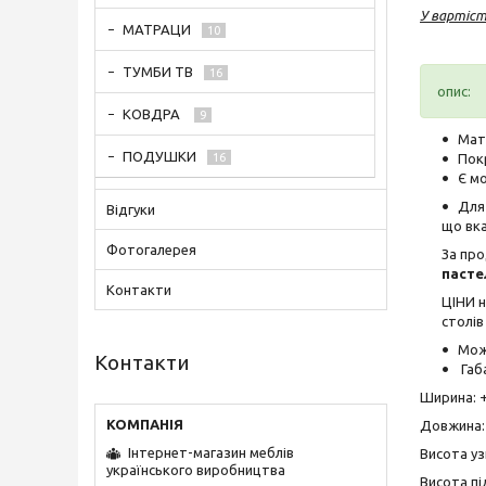
У вартіс
МАТРАЦИ
10
ТУМБИ ТВ
16
опис:
КОВДРА
9
Мате
ПОДУШКИ
Пок
16
Є м
Для 
Відгуки
що вка
Фотогалерея
За про
пасте
Контакти
ЦІНИ н
столів
Можл
Контакти
Габ
Ширина: +
Довжина: 
Інтернет-магазин меблів
Висота узг
українського виробництва
Висота пі