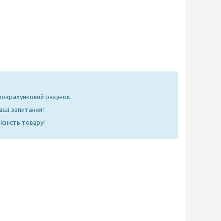
 розрахунковий рахунок.
аші запитання!
існість товару!