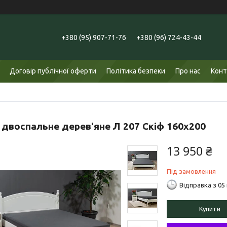
+380 (95) 907-71-76
+380 (96) 724-43-44
Договір публічної оферти
Політика безпеки
Про нас
Конт
 двоспальне дерев'яне Л 207 Скіф 160х200
13 950 ₴
Під замовлення
Відправка з 05
Купити