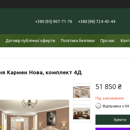
+380 (95) 907-71-76
+380 (96) 724-43-44
Договір публічної оферти
Політика безпеки
Про нас
Конт
ня Кармен Нова, комплект 4Д
51 850 ₴
Під замовлення
Відправка з 04
Купити