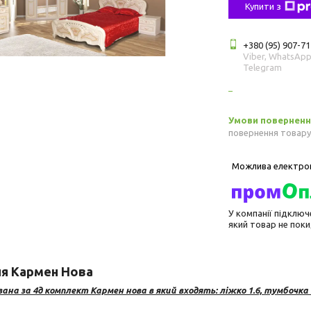
Купити з
+380 (95) 907-71
Viber, WhatsApp
Telegram
повернення товару
У компанії підключ
який товар не пок
ня Кармен Нова
зана за 4д комплект Кармен нова в який входять: ліжко 1.6, тумбочк