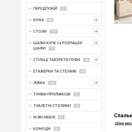
ПЕРЕДПОКІЙ
73
КУХНІ
68
СТОЛИ
121
ШАФИ КУПЕ та РОЗПАШНІ
ШАФИ
73
СТІЛЬЦІ ТАБУРЕТИ ПУФИ
58
ЕТАЖЕРКИ ТА СТЕЛАЖІ
45
ЛІЖКА
164
ТУМБИ ПРИЛІЖКОВІ
25
ТУАЛЕТНІ СТОЛИКИ
20
Спаль
М ЯКІ МЕБЛІ
21
Ціна вка
КОМОДИ
92