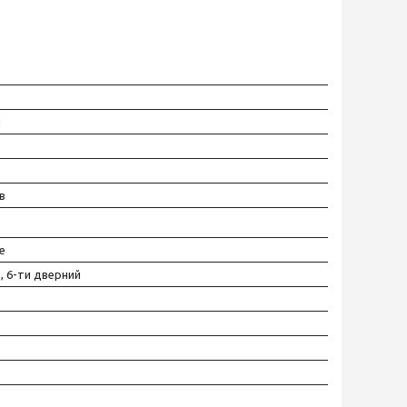
й
в
е
, 6-ти дверний