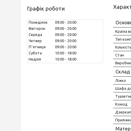
Харак
Графік роботи
Основ
Понеділок
09:00
20:00
Вівторок
09:00
20:00
Країна 
Середа
09:00
20:00
Тип ком
Четвер
09:00
20:00
Пʼятниця
09:00
20:00
Кількіст
Субота
10:00
18:00
Стан
Неділя
10:00
18:00
Виробни
Склад 
Ліжко
Шафа дл
Туалетн
Комод
Дзерка
Приліжк
Матері