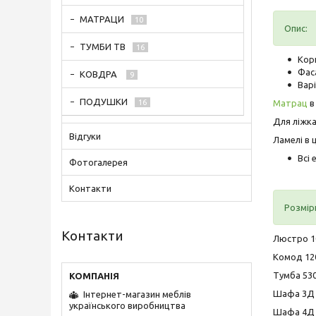
МАТРАЦИ
10
Опис:
ТУМБИ ТВ
16
Кор
Фас
КОВДРА
9
Варі
ПОДУШКИ
Матрац
в
16
Для ліжка
Відгуки
Ламелі в 
Всі
Фотогалерея
Контакти
Розмір
Контакти
Люстро 10
Комод 120
Тумба 530
Шафа 3Д 1
Інтернет-магазин меблів
українського виробництва
Шафа 4Д 1