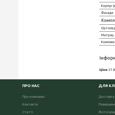
Корпус (
Фасади
Компл
Ортопеди
Матрац
Комплект
Інформ
Ціна:
51 8
ПРО НАС
ДЛЯ КЛ
Про компанію
Доставка 
Контакти
Поверненн
Статті
Фотогале