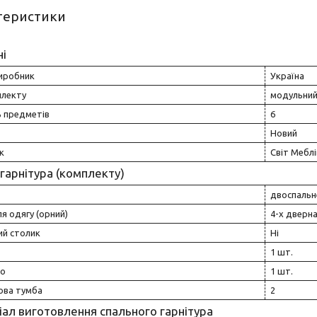
теристики
ні
виробник
Україна
плекту
модульни
ь предметів
6
Новий
к
Світ Меблі
гарнітура (комплекту)
двоспальн
я одягу (орний)
4-х дверна
ий столик
Ні
1 шт.
ло
1 шт.
ова тумба
2
ал виготовлення спального гарнітура