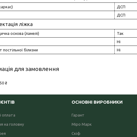
каркас)
ДСП
ДСП
ектація ліжка
чна основа (ламелі)
Так
Ні
 постільної білизни
Ні
ація для замовлення
50 ₴
ІЄНТІВ
ОСНОВНІ ВИРОБНИКИ
і оплата
Гарант
я на головну
Міро Марк
рея
Скіф