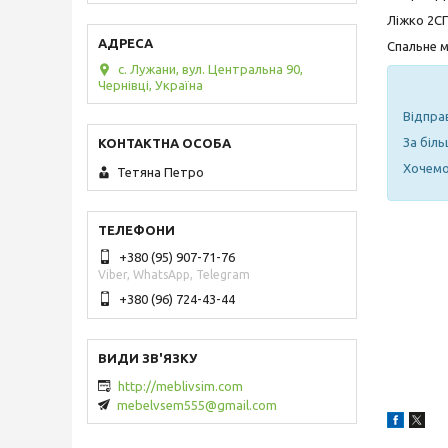
Ліжко 2СП
Спальне м
с. Лужани, вул. Центральна 90,
Чернівці, Україна
Відпра
За біл
Хочемо 
Тетяна Петро
+380 (95) 907-71-76
Viber, WhatsApp, Telegram
+380 (96) 724-43-44
http://meblivsim.com
mebelvsem555@gmail.com