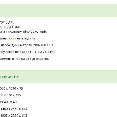
пус: ДСП,
ади: ДСП лак.
анти кольору: піно беж, горіх.
 ціну
ліжка
не входить.
 необхідний матрац 200х160 / 180.
ціну ліжка не входять. Ціна 2400грн.
 елементи продаються окремо.
и елементів:
00 х 1090 х 75
0 х 820 х 495
 х 485 х 400
460 х 2330 х 645
905 х 2330 х 645