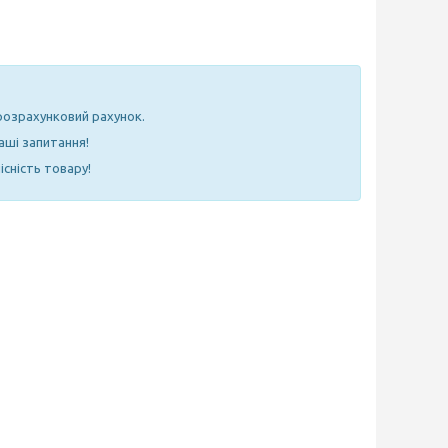
 розрахунковий рахунок.
аші запитання!
існість товару!