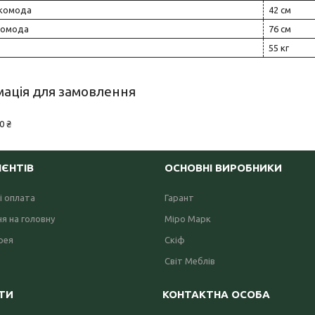
 комода
42 см
комода
76 см
55 кг
ація для замовлення
0 ₴
ІЄНТІВ
ОСНОВНІ ВИРОБНИКИ
і оплата
Гарант
я на головну
Міро Марк
рея
Скіф
Світ Меблів