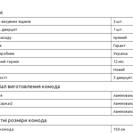
ні
ь висувних ящиків
3 шт.
ь дверцят
1 шт.
асаду
прямий
к
Гарант
виробник
Україна
ний термін
12 міс
Новий
ості
З дверцят
іал виготовлення комода
ця
ламінован
каркас)
ламінован
ламінован
тні розміри комода
комода
150 см