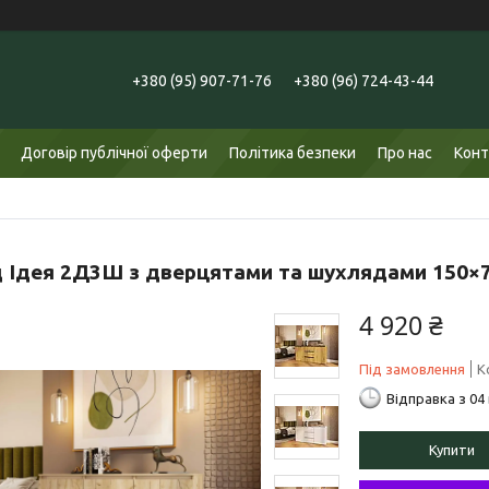
+380 (95) 907-71-76
+380 (96) 724-43-44
Договір публічної оферти
Політика безпеки
Про нас
Конт
 Ідея 2Д3Ш з дверцятами та шухлядами 150×
4 920 ₴
Під замовлення
К
Відправка з 04
Купити