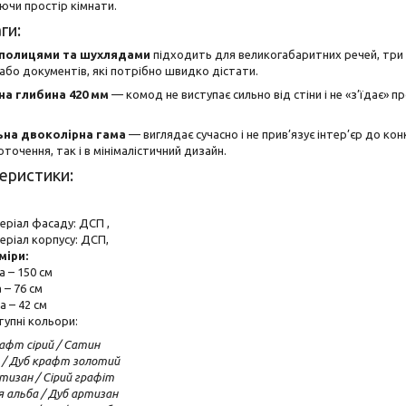
ючи простір кімнати.
ги:
 полицями та шухлядами
підходить для великогабаритних речей, три
або документів, які потрібно швидко дістати.
а глибина 420 мм
— комод не виступає сильно від стіни і не «з’їдає» п
ьна двоколірна гама
— виглядає сучасно і не прив’язує інтер’єр до ко
оточення, так і в мінімалістичний дизайн.
еристики:
еріал фасаду: ДСП ,
еріал корпусу: ДСП,
міри:
 – 150 см
 – 76 см
а – 42 см
тупні кольори:
афт сірий / Сатин
 / Дуб крафт золотий
тизан / Сірий графіт
 альба / Дуб артизан