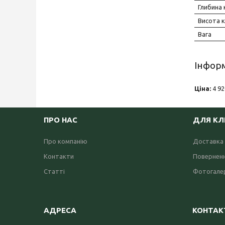
Глибина
Висота 
Вага
Інформ
Ціна:
4 92
ПРО НАС
ДЛЯ КЛ
Про компанію
Доставка 
Контакти
Поверненн
Статті
Фотогале