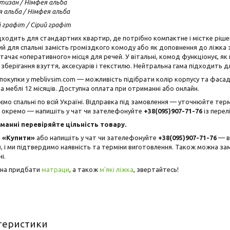
тизан / Німфея альба
 альба / Німфея альба
афіт / Сірий графіт
ходить для стандартних квартир, де потрібно компактне і містке рішен
й для спальні замість громіздкого комоду або як доповнення до ліжка 
стачає «оперативного» місця для речей. У вітальні, комод функціонує, як
зберігання взуття, аксесуарів і текстилю. Нейтральна гама підходить для
покупки у meblivsim.com — можливість підібрати колір корпусу та фасаді
на меблі 12 місяців. Доступна оплата при отриманні або онлайн.
мо спальні по всій Україні. Відправка під замовлення — уточнюйте те
 окремо — напишіть у чат чи зателефонуйте
+38(095)907-71-76
із перел
манні перевіряйте цільність товару.
ь
«Купити»
або напишіть у чат чи зателефонуйте
+38(095)907-71-76
— в
, і ми підтвердимо наявність та терміни виготовлення. Також можна зам
і.
жна придбати
матраци
, а також
м'які ліжка
, звертайтесь!
теристики