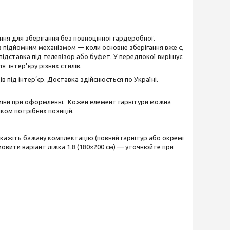
ня для зберігання без повноцінної гардеробної.
з підйомним механізмом — коли основне зберігання вже є,
 підставка під телевізор або буфет. У передпокої вирішує
 інтер'єру різних стилів.
в під інтер’єр. Доставка здійснюється по Україні.
рміни при оформленні. Кожен елемент гарнітури можна
іком потрібних позицій.
кажіть бажану комплектацію (повний гарнітур або окремі
овити варіант ліжка 1.8 (180×200 см) — уточнюйте при