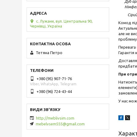
Дуб ар
Німфея
Сірий гр
с. Лужани, вул. Центральна 90,
Комод під
Чернівці, Україна
Актуальни
але не ви
проблему 
Перевага 
Гарантія 
Тетяна Петро
Доставляє
придбати
При отри
+380 (95) 907-71-76
Натисніт
Viber, WhatsApp, Telegram
елементи)
+380 (96) 724-43-44
замовленн
У нас мо
http://meblivsim.com
mebelvsem555@gmail.com
Харак