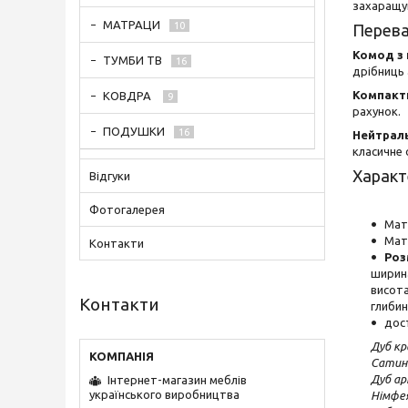
захаращу
МАТРАЦИ
10
Перева
Комод з
ТУМБИ ТВ
16
дрібниць 
Компактн
КОВДРА
9
рахунок.
ПОДУШКИ
16
Нейтрал
класичне 
Характ
Відгуки
Фотогалерея
Мат
Мат
Контакти
Роз
ширина
висота
Контакти
глибин
дос
Дуб кр
Сатин
Дуб ар
Інтернет-магазин меблів
українського виробництва
Німфея