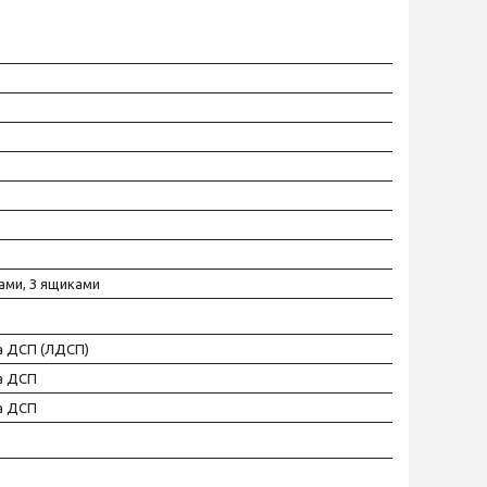
ами, З ящиками
а ДСП (ЛДСП)
а ДСП
а ДСП