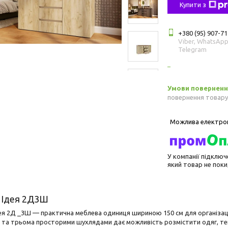
Купити з
+380 (95) 907-71
Viber, WhatsApp
Telegram
повернення товару
У компанії підключ
який товар не пок
 Ідея 2Д3Ш
я 2Д _3Ш — практична меблева одиниця шириною 150 см для організації 
та трьома просторими шухлядами дає можливість розмістити одяг, текст