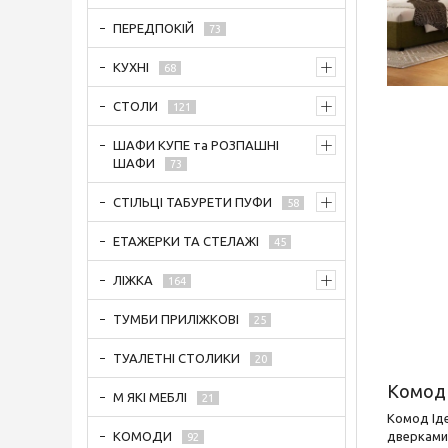
ПЕРЕДПОКІЙ
73
КУХНІ
68
СТОЛИ
121
ШАФИ КУПЕ та РОЗПАШНІ
ШАФИ
73
СТІЛЬЦІ ТАБУРЕТИ ПУФИ
58
ЕТАЖЕРКИ ТА СТЕЛАЖІ
45
ЛІЖКА
164
ТУМБИ ПРИЛІЖКОВІ
25
ТУАЛЕТНІ СТОЛИКИ
20
Комод
М ЯКІ МЕБЛІ
21
Комод Іде
дверками 
КОМОДИ
92