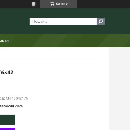
Кошик
акти
76×42
од:
CHI15042176
 вересня 2026