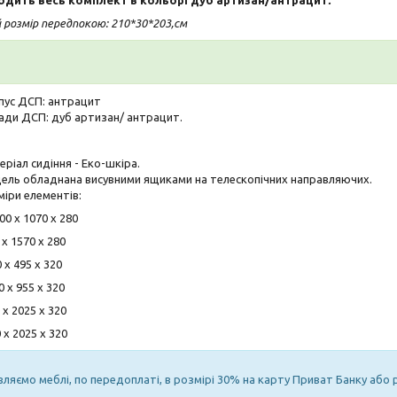
 розмір передпокою: 210*30*203,см
пус ДСП: антрацит
ади ДСП: дуб артизан/ антрацит.
ріал сидіння - Еко-шкіра.
ель обладнана висувними ящиками на телескопічних направляючих.
міри елементів:
0 х 1070 х 280
 х 1570 х 280
 х 495 х 320
 х 955 х 320
 х 2025 х 320
х 2025 х 320
вляємо меблі, по передоплаті, в розмірі 30% на карту Приват Банку або