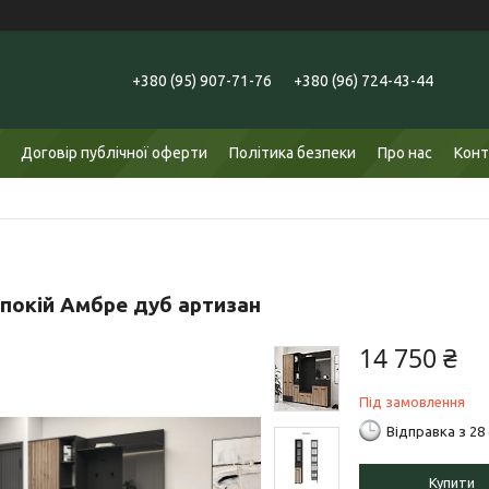
+380 (95) 907-71-76
+380 (96) 724-43-44
Договір публічної оферти
Політика безпеки
Про нас
Конт
покій Амбре дуб артизан
14 750 ₴
Під замовлення
Відправка з 28
Купити