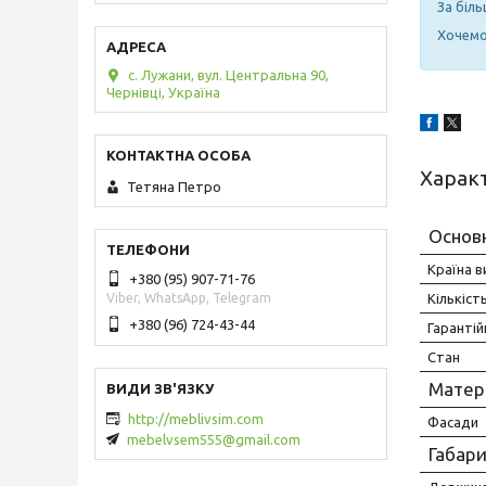
За біл
Хочемо 
с. Лужани, вул. Центральна 90,
Чернівці, Україна
Харак
Тетяна Петро
Основ
Країна 
+380 (95) 907-71-76
Кількіст
Viber, WhatsApp, Telegram
+380 (96) 724-43-44
Гарантій
Стан
Матер
http://meblivsim.com
Фасади
mebelvsem555@gmail.com
Габар