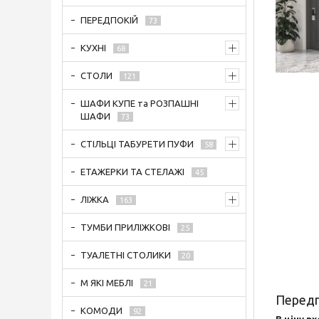
ПЕРЕДПОКІЙ
73
КУХНІ
68
СТОЛИ
121
ШАФИ КУПЕ та РОЗПАШНІ
ШАФИ
73
СТІЛЬЦІ ТАБУРЕТИ ПУФИ
58
ЕТАЖЕРКИ ТА СТЕЛАЖІ
45
ЛІЖКА
163
ТУМБИ ПРИЛІЖКОВІ
25
ТУАЛЕТНІ СТОЛИКИ
20
М ЯКІ МЕБЛІ
21
Передп
КОМОДИ
92
В ціну в