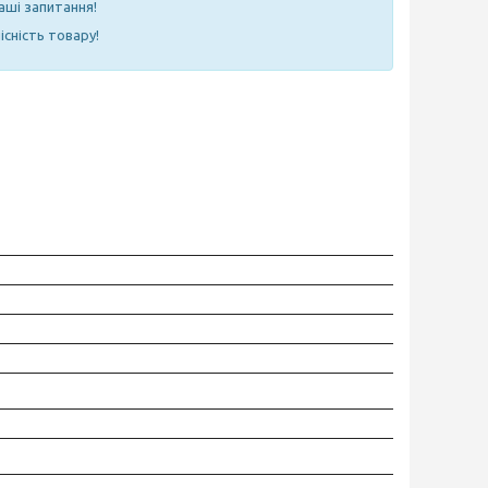
аші запитання!
існість товару!