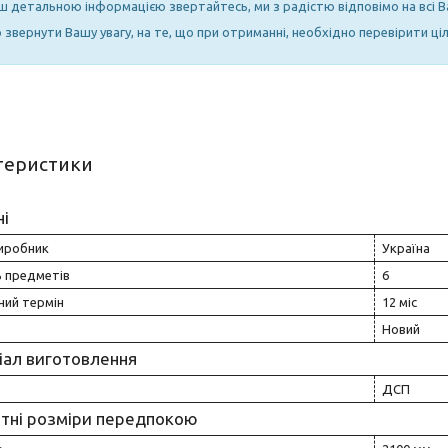
ьш детальною інформацією звертайтесь, ми з радістю відповімо на всі В
звернути Вашу увагу, на те, що при отриманні, необхідно перевірити ціл
теристики
ні
виробник
Україна
ь предметів
6
ний термін
12 міс
Новий
іал виготовлення
ДСП
итні розміри передпокою