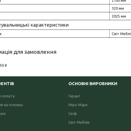
а
2100 мм
320 мм
2025 мм
тувальницькі характеристики
к
Світ Меблі
ація для замовлення
50 ₴
ІЄНТІВ
ОСНОВНІ ВИРОБНИКИ
і оплата
Гарант
я на головну
Міро Марк
рея
Скіф
Світ Меблів