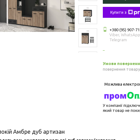
Купити з
+380 (95) 907-71
Viber, WhatsApp
Telegram
повернення товару
У компанії підключ
який товар не пок
окій Амбре дуб артизан
ходить весь комплект в кольорі дуб артизан/антрацит
.