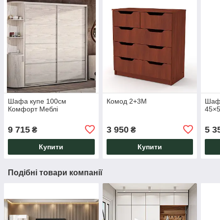
Шафа купе 100см
Комод 2+3М
Шаф
Комфорт Меблі
45×
9 715
3 950
5 3
₴
₴
Купити
Купити
Подібні товари компанії