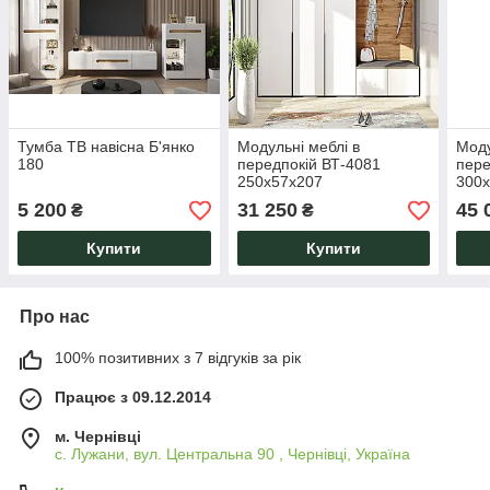
Тумба ТВ навісна Б'янко
Модульні меблі в
Моду
180
передпокій ВТ-4081
пере
250х57х207
300х
5 200
31 250
45 
₴
₴
Купити
Купити
Про нас
100% позитивних з 7 відгуків за рік
Працює з 09.12.2014
м. Чернівці
с. Лужани, вул. Центральна 90 , Чернівці, Україна