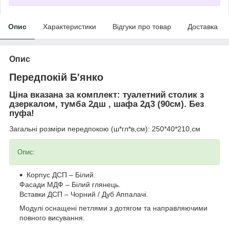
Опис
Характеристики
Відгуки про товар
Доставка
Опис
Передпокій Б'янко
Ціна вказана за комплект: туалетний столик з
дзеркалом, тумба 2дш , шафа 2д3 (90см). Без
пуфа!
Загальні розміри передпокою (ш*гл*в,см): 250*40*210,см
Опис:
Корпус ДСП – Білий.
Фасади МДФ – Білий глянець.
Вставки ДСП – Чорний / Дуб Аппалачі.
Модулі оснащені петлями з дотягом та направляючими
повного висування.