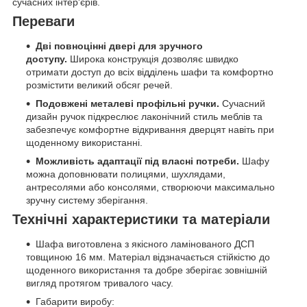
сучасних інтер'єрів.
Переваги
Дві повноцінні двері для зручного
доступу.
Широка конструкція дозволяє швидко
отримати доступ до всіх відділень шафи та комфортно
розмістити великий обсяг речей.
Подовжені металеві профільні ручки.
Сучасний
дизайн ручок підкреслює лаконічний стиль меблів та
забезпечує комфортне відкривання дверцят навіть при
щоденному використанні.
Можливість адаптації під власні потреби.
Шафу
можна доповнювати полицями, шухлядами,
антресолями або консолями, створюючи максимально
зручну систему зберігання.
Технічні характеристики та матеріали
Шафа виготовлена з якісного ламінованого ДСП
товщиною 16 мм. Матеріал відзначається стійкістю до
щоденного використання та добре зберігає зовнішній
вигляд протягом тривалого часу.
Габарити виробу: