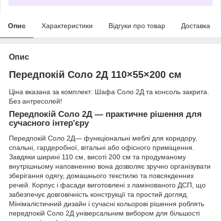
Опис
Характеристики
Відгуки про товар
Доставка
Опис
Передпокій Соло 2Д 110×55×200 см
Ціна вказана за комплект: Шафа Соло 2Д та консоль закрита.
Без антресолей!
Передпокій Соло 2Д — практичне рішення для
сучасного інтер'єру
Передпокій Соло 2Д— функціональні меблі для коридору,
спальні, гардеробної, вітальні або офісного приміщення.
Завдяки ширині 110 см, висоті 200 см та продуманому
внутрішньому наповненню вона дозволяє зручно організувати
зберігання одягу, домашнього текстилю та повсякденних
речей. Корпус і фасади виготовлені з ламінованого ДСП, що
забезпечує довговічність конструкції та простий догляд.
Мінімалістичний дизайн і сучасні кольорові рішення роблять
передпокій Соло 2Д універсальним вибором для більшості