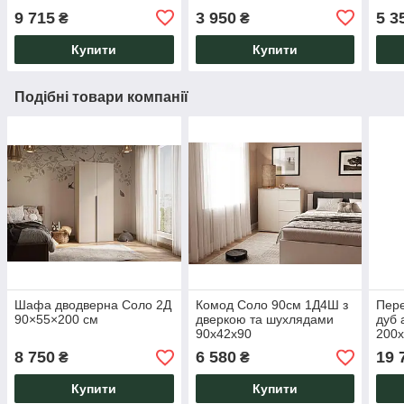
9 715
3 950
5 3
₴
₴
Купити
Купити
Подібні товари компанії
Шафа дводверна Соло 2Д
Комод Соло 90см 1Д4Ш з
Пере
90×55×200 см
дверкою та шухлядами
дуб 
90х42х90
200х
8 750
6 580
19 
₴
₴
Купити
Купити