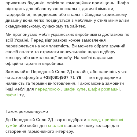
приватних будинків, офісів та комерційних приміщень. Шафа
підходить для облаштування спальні, дитячої кімнати,
гардеробної, передпокою або вітальні. Завдяки стриманому
дизайну вона легко поєднується з меблями у стилі мінімалізм,
скандинавському, сучасному та хай-тек.
Ми пропонуємо меблі українських виробників із доставкою по
всій Україні. Перед відправкою кожне замовлення
перевіряється на комплектність. Ви можете обрати зручний
спосіб оплати та отримати консультацію щодо підбору
кольору або комплектації виробу. На меблі надається
офіційна гарантія виробника.
Замовляйте Передпокій Соло 2Д онлайн, або напишіть у чат
чи зателефонуйте
+38(095)907-71-76
— ми підтвердимо
наявність та терміни виготовлення. Також можна замовити
інші меблі для
передпокою
,
шафи купе
,
шафи розпашні
,
пуфи
і т.д.
Також рекомендуємо
До Передпокій Соло 2Д варто підібрати
комод
,
приліжкові
тумби
або меблі для
спальні
в аналогічному кольорі для
створення гармонійного інтер'єру.