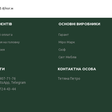
5 ₴/пог.м
ІЄНТІВ
ОСНОВНІ ВИРОБНИКИ
і оплата
Гарант
я на головну
Міро Марк
рея
Скіф
Світ Меблів
 907-71-76
Тетяна Петро
atsApp, Telegram
 724-43-44