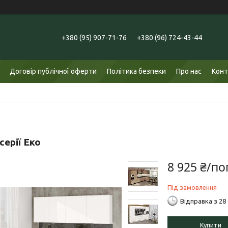
+380 (95) 907-71-76
+380 (96) 724-43-44
Договір публічної оферти
Політика безпеки
Про нас
Конт
серії Еко
8 925 ₴/по
Під замовлення
Відправка з 28
Купити