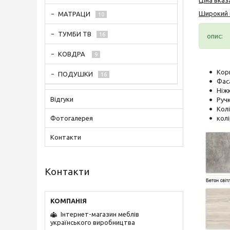
Широкий в
МАТРАЦИ
10
ТУМБИ ТВ
16
опис:
КОВДРА
9
Кор
ПОДУШКИ
16
Фас
Ніж
Відгуки
Ручк
Колі
колі
Фотогалерея
Контакти
Контакти
Інтернет-магазин меблів
українського виробництва