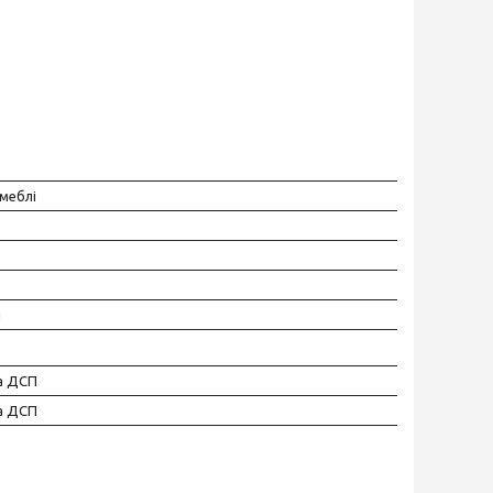
меблі
й
а ДСП
а ДСП