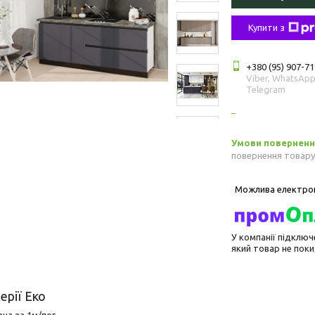
Купити з
+380 (95) 907-71
Viber, WhatsApp
Telegram
повернення товару
У компанії підключ
який товар не пок
ерії Еко
ана за 1м/пог