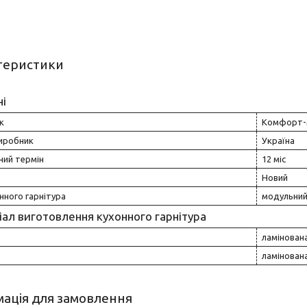
теристики
ні
к
Комфорт-
виробник
Україна
ний термін
12 міс
Новий
нного гарнітура
модульни
ал виготовлення кухонного гарнітура
ламінован
ламінован
ація для замовлення