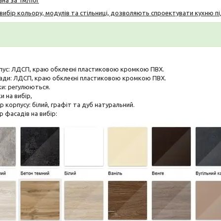
ибір кольору, модулів та стільниці, дозволяють спроектувати кухню пі
пус: ЛДСП, краю обклеєні пластиковою кромкою ПВХ.
ади: ЛДСП, краю обклеєні пластиковою кромкою ПВХ.
ки: регулюються.
и на вибір,
р корпусу: білий, графіт та дуб натуральний.
р фасадів на вибір: