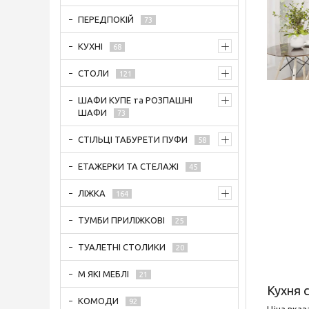
ПЕРЕДПОКІЙ
73
КУХНІ
68
СТОЛИ
121
ШАФИ КУПЕ та РОЗПАШНІ
ШАФИ
73
СТІЛЬЦІ ТАБУРЕТИ ПУФИ
58
ЕТАЖЕРКИ ТА СТЕЛАЖІ
45
ЛІЖКА
164
ТУМБИ ПРИЛІЖКОВІ
25
ТУАЛЕТНІ СТОЛИКИ
20
М ЯКІ МЕБЛІ
21
Кухня с
КОМОДИ
92
Ціна вказ