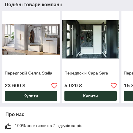
Подібні товари компанії
Передпокій Селла Stella
Передпокій Сара Sara
Пере
23 600
5 020
15 
₴
₴
Купити
Купити
Про нас
100% позитивних з 7 відгуків за рік