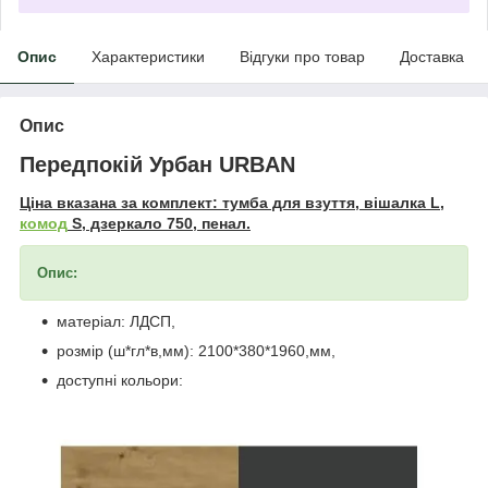
Опис
Характеристики
Відгуки про товар
Доставка
Опис
Передпокій Урбан URBAN
Ціна вказана за комплект: тумба для взуття, вішалка L,
комод
S, дзеркало 750, пенал.
Опис:
матеріал: ЛДСП,
розмір (ш*гл*в,мм): 2100*380*1960,мм,
доступні кольори: