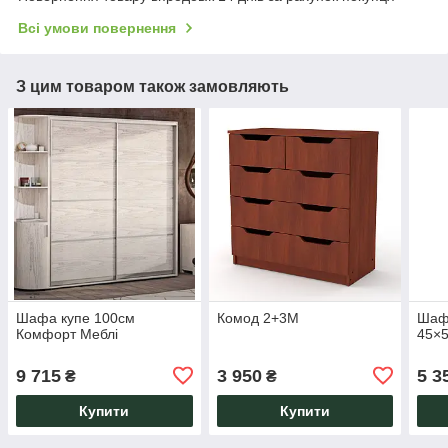
Всі умови повернення
З цим товаром також замовляють
Шафа купе 100см
Комод 2+3М
Шаф
Комфорт Меблі
45×
9 715
3 950
5 3
₴
₴
Купити
Купити