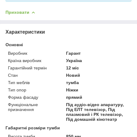
Приховати
Характеристики
Основні
Виробник
Гарант
Країна виробник
Україна
Гарантійний термін
12 міс
Стан
Новий
Тип меблів
тумба
Тип опор
Ніжки
Форма фасаду
прямий
Функціональне
Під аудіо-відео апаратуру,
призначення
Під ЕЛТ телевізор, Під
плазмовий і РК телевізор,
Під домашній кінотеатр
Габаритні розміри тумби
Висота тумби
850 мм