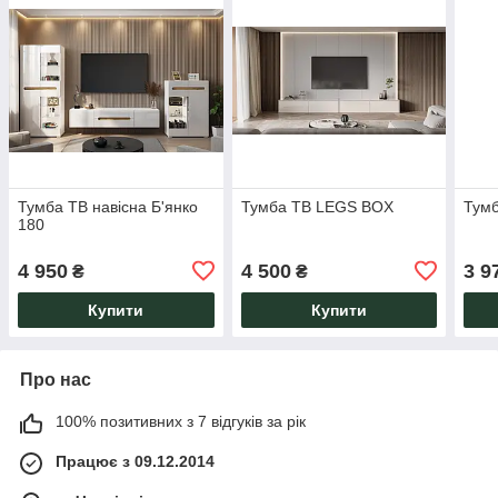
Тумба ТВ навісна Б'янко
Тумба ТВ LEGS BOX
Тумб
180
4 950
4 500
3 9
₴
₴
Купити
Купити
Про нас
100% позитивних з 7 відгуків за рік
Працює з 09.12.2014