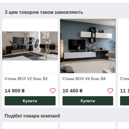
З цим товаром також замовляють
Стінка BOX V2 Бокс В2
Стінка BOX V4 Бокс В4
Стін
14 900
10 400
11 
₴
₴
Купити
Купити
Подібні товари компанії