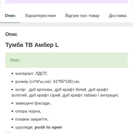
Опис
Характеристики
Відгуки про товар
Доставка
Опис
Тумба ТВ Амбер L
Опис:
матеріал: ЛДСП,
розмір (гл*в*ш,см): 41*85*180,см,
колір: дуб артизан, дуб крафт білий, дуб крафт
золотий, дуб крафт сірий, дуб крафт табако / антрацит,
завищені фасади,
опора чорна,
плавне закриття,
шухляди:
push to open