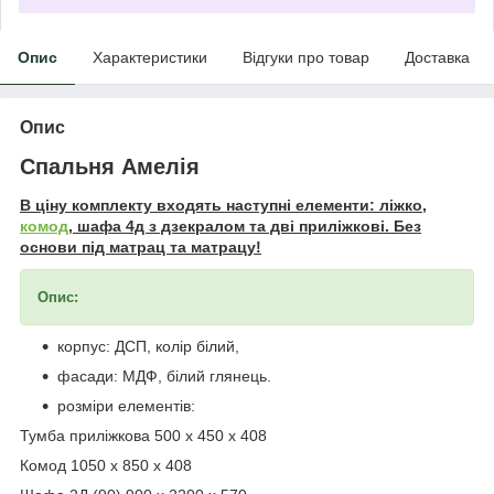
Опис
Характеристики
Відгуки про товар
Доставка
Опис
Спальня Амелія
В ціну комплекту входять наступні елементи: ліжко,
комод
, шафа 4д з дзекралом та дві приліжкові. Без
основи під матрац та матрацу!
Опис:
корпус: ДСП, колір білий,
фасади: МДФ, білий глянець.
розміри елементів:
Тумба приліжкова 500 х 450 х 408
Комод 1050 х 850 х 408