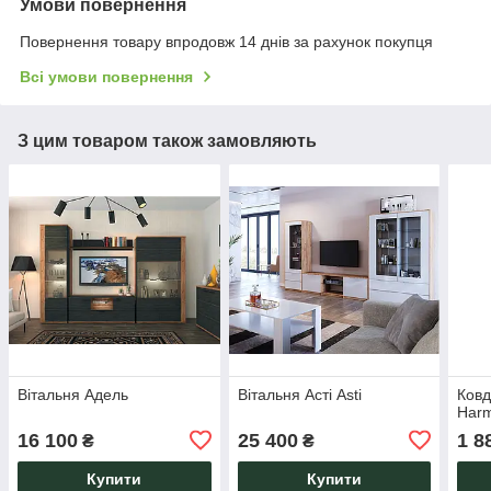
Умови повернення
Повернення товару впродовж 14 днів за рахунок покупця
Всі умови повернення
З цим товаром також замовляють
Вітальня Адель
Вітальня Асті Asti
Ковд
Harm
16 100
25 400
1 8
₴
₴
Купити
Купити