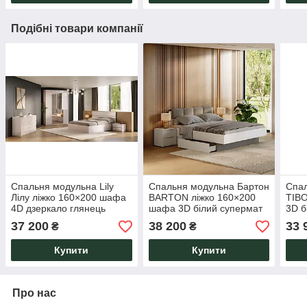
Подібні товари компанії
Спальня модульна Lily
Спальня модульна Бартон
Спал
Лілу ліжко 160×200 шафа
BARTON ліжко 160×200
TIBO
4D дзеркало глянець
шафа 3D білий супермат
3D б
кашемір
37 200
38 200
33 
₴
₴
Купити
Купити
Про нас