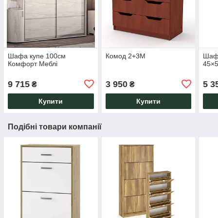
Шафа купе 100см
Комод 2+3М
Шаф
Комфорт Меблі
45×
9 715
3 950
5 3
₴
₴
Купити
Купити
Подібні товари компанії