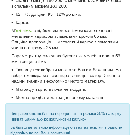
спальне місце: 160*200, є можливість замовити ліжко
з спальним місцем 180*200,
К2 +7% до ціни, К3 +12% до ціни,
Каркас:
М’
які ліжка
з підйомним механізмом комплектовані
металевим каркасом з ламелями кроком 65 мм.
Опційна пропозиція — металевий каркас з ламелями
частішого кроку - 25 мм.
Параметри гнутоклеяних букових ламелей: ширина 53
мм, товщина 8мм.
Тканину теж вибрати можна за Вашим бажанням. На
вибір: екошкіра мат, екошкіра глянець, велюр. Якісні та
надійні тканини з екологічно чистого матеріалу.
Матрац у вартість ліжка не входить.
Можна придбати матрац в нашому магазині.
Відправляємо меблі, по передоплаті, в розмірі 30% на карту
Приват Банку або розрахунковий рахунок.
За більш детальною інформацією звертайтесь, ми з радістю
відповімо на всі Ваші запитання!