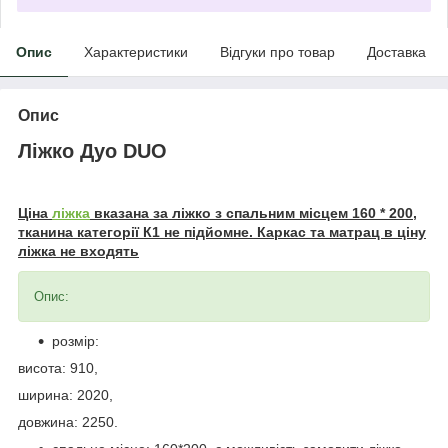
Опис
Характеристики
Відгуки про товар
Доставка
Опис
Ліжко Дуо DUO
Ціна
ліжка
вказана за ліжко з спальним місцем 160 * 200,
тканина категорії К1 не підйомне. Каркас та матрац в ціну
ліжка не входять
Опис:
розмір:
висота: 910,
ширина: 2020,
довжина: 2250.