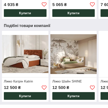
4 935
5 065
7 6
₴
₴
Купити
Купити
Подібні товари компанії
Ліжко Катрін Katrin
Ліжко Шайн SHINE
Ліжк
12 500
12 500
12 
₴
₴
Купити
Купити