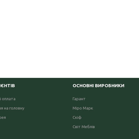
ІЄНТІВ
ОСНОВНІ ВИРОБНИКИ
і оплата
Гарант
я на головну
Міро Марк
рея
Скіф
Світ Меблів