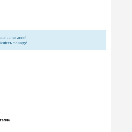
аші запитання!
існість товару!
а
тепле