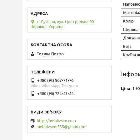
Наповню
Матеріа
Колір
с. Лужани, вул. Центральна 90,
Чернівці, Україна
Ширина
Довжин
Вага
Тетяна Петро
Країна 
Інформ
+380 (95) 907-71-76
Viber, WhatsApp, Telegram
Ціна:
1 90
+380 (96) 724-43-44
http://meblivsim.com
mebelvsem555@gmail.com