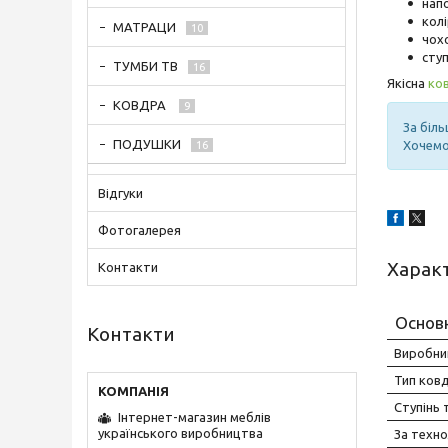
нап
колі
МАТРАЦИ
10
чох
ступ
ТУМБИ ТВ
16
Якісна
ко
КОВДРА
9
За біл
ПОДУШКИ
Хочемо 
16
Відгуки
Фотогалерея
Харак
Контакти
Основ
Контакти
Виробни
Тип ков
Ступінь 
Інтернет-магазин меблів
українського виробництва
За техн