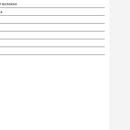
е волокно
ра