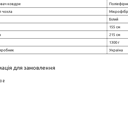
вач ковдри
Поліефірн
л чохла
Мікрофіб
Білий
155 см
а
215 см
1300 г
виробник
Україна
ація для замовлення
0 ₴