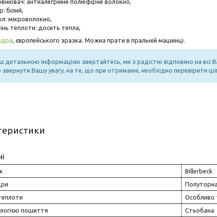
овнювач: антиалегрійне поліефірне волокно,
р: білий,
ол: мікроволокно,
інь теплоти: досить тепла,
вдра
, європейського зразка. Можна прати в пральній машинці.
ьш детальною інформацією звертайтесь, ми з радістю відповімо на всі В
звернути Вашу увагу, на те, що при отриманні, необхідно перевірити ціл
теристики
ні
к
Billerbeck
дри
Полуторн
теплоти
Особливо 
ологією пошиття
Стьобана