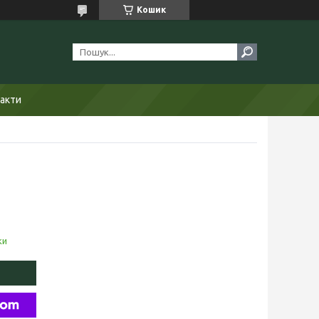
Кошик
акти
ки