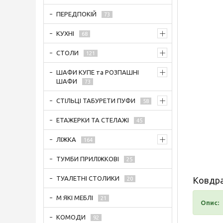
ПЕРЕДПОКІЙ
73
КУХНІ
68
СТОЛИ
121
ШАФИ КУПЕ та РОЗПАШНІ
ШАФИ
73
СТІЛЬЦІ ТАБУРЕТИ ПУФИ
58
ЕТАЖЕРКИ ТА СТЕЛАЖІ
45
ЛІЖКА
164
ТУМБИ ПРИЛІЖКОВІ
25
ТУАЛЕТНІ СТОЛИКИ
Ковдра
20
М ЯКІ МЕБЛІ
21
Опис:
КОМОДИ
92