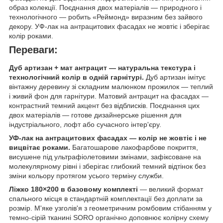
образ колекції. Поєднання двох матеріалів — природного і
технологічного — робить «Реймонд» виразним без зайвого
декору. УФ-лак на антрацитових фасадах не жовтіє і зберігає
колір роками.
Переваги:
Дуб артизан + мат антрацит — натуральна текстура і
технологічний колір в одній гарнітурі.
Дуб артизан імітує
вінтажну деревину зі складним малюнком прожилок — теплий
і живий фон для гарнітури. Матовий антрацит на фасадах —
контрастний темний акцент без відблисків. Поєднання цих
двох матеріалів — готове дизайнерське рішення для
індустріального, лофт або сучасного інтер'єру.
УФ-лак на антрацитових фасадах — колір не жовтіє і не
вицвітає роками.
Багатошарове лакофарбове покриття,
висушене під ультрафіолетовими змінами, зафіксоване на
молекулярному рівні і зберігає глибокий темний відтінок без
зміни кольору протягом усього терміну служби.
Ліжко 180×200 в базовому комплекті
— великий формат
спального місця в стандартній комплектації без доплати за
розмір. М'яке узголів'я з геометричним ромбовим стібанням у
темно-сірій тканині SORO органічно доповнює колірну схему