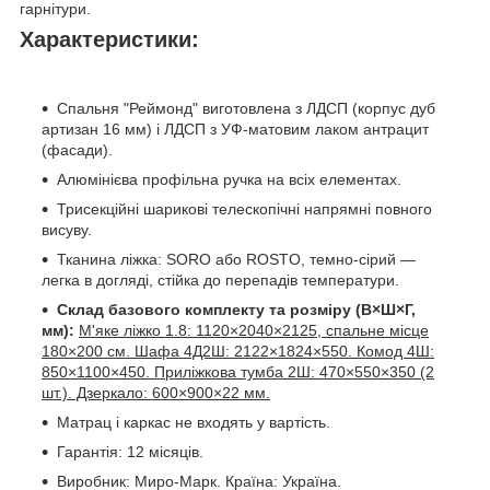
гарнітури.
Характеристики:
Спальня "Реймонд" виготовлена ​​з ЛДСП (корпус дуб
артизан 16 мм) і ЛДСП з УФ-матовим лаком антрацит
(фасади).
Алюмінієва профільна ручка на всіх елементах.
Трисекційні шарикові телескопічні напрямні повного
висуву.
Тканина ліжка: SORO або ROSTO, темно-сірий —
легка в догляді, стійка до перепадів температури.
Склад базового комплекту та розміру (В×Ш×Г,
мм):
М'яке ліжко 1.8: 1120×2040×2125, спальне місце
180×200 см. Шафа 4Д2Ш: 2122×1824×550. Комод 4Ш:
850×1100×450. Приліжкова тумба 2Ш: 470×550×350 (2
шт.). Дзеркало: 600×900×22 мм.
Матрац і каркас не входять у вартість.
Гарантія: 12 місяців.
Виробник: Миро-Марк. Країна: Україна.