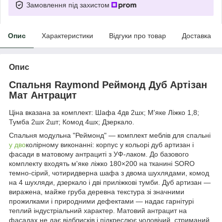
Замовлення під захистом
Опис
Характеристики
Відгуки про товар
Доставка
Опис
Спальня Raymond Реймонд Дуб Артізан
Мат Антрацит
Ціна вказана за комплект: Шафа 4дв 2шх; М'яке Ліжко 1,8;
Тумба 2шх 2шт; Комод 4шх; Дзеркало.
Спальня модульна "Реймонд" — комплект меблів для спальні
у дво
колірному виконанні: корпус у кольорі дуб артизан і
фасади в матовому антрациті з УФ-лаком. До базового
комплекту входять м'яке ліжко 180×200 на тканині SORO
темно-сірий, чотиридверна шафа з двома шухлядами, комод
на 4 шухляди, дзеркало і дві приліжкові тумби. Дуб артизан —
виражена, майже груба деревна текстура зі значними
прожилками і природними дефектами — надає гарнітурі
теплий індустріальний характер. Матовий антрацит на
фасадах не дає відблисків і підкреслює чоловічий, стриманий