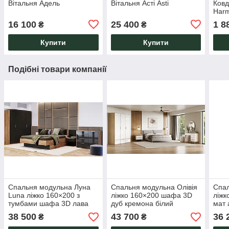
Вітальня Адель
Вітальня Асті Asti
Ковд
Harm
16 100
25 400
1 8
₴
₴
Купити
Купити
Подібні товари компанії
Спальня модульна Луна
Спальня модульна Олівія
Спал
Luna ліжко 160×200 з
ліжко 160×200 шафа 3D
ліжк
тумбами шафа 3D лава
дуб кремона білий
мат 
дуб крафт
глянець
38 500
43 700
36 
₴
₴