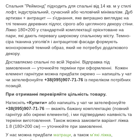
Спальня "Реймонд" підходить для спальні від 14 кв. м у стилі
лофт, індустріальний, сучасний або чоловічий мінімалізм. Дуб
артизан + антрацит — з'єднання, яке виграшно виглядає на
тлі темних деревних підлог, сірого або цегляного декору стіни.
Ліжко 180×200 у стандартній комплектації орієнтоване на
пари, які дають перевагу широкому спальному місту. Темно-
сіра тканина узголів'я і антрацитові фасади формують
монохромний темний образ, який не потребує додаткового
декору.
Доставляємо спальні по всій Україні. Відправка під
замовлення — уточнюйте терміни при оформленні. Кожен
елемент гарнітури можна придбати окремо — напишіть у чат
чи зателефонуйте
+38(095)907-71-76
із переліком потрібних
позицій.
При отриманні перевіряйте цільність товару.
Натисніть
«Купити»
або напишіть у чат чи зателефонуйте
+38(095)907-71-76
— вкажіть бажану комплектацію (повний
гарнітур або окремі елементи), і ми підтвердимо наявність та
терміни виготовлення. Також можна замовити варіант ліжка
1.8 (180×200 см) — уточнюйте при замовленні.
У нас можна придбати
матраци
, а також
м'які ліжка
,