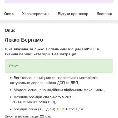
Опис
Характеристики
Відгуки про товар
Доставка
Опис
Ліжко Бергамо
Ціна вказана за ліжко з спальним місцем 160*200 в
тканині першої категорії. Без матрацу!
Опис:
Виготовлено з міцних та зносостійких матеріалів:
натуральне дерево, якісна ДСП та ДВП,
Модель оснащена надійним підйомним механімом ,
можливі розміри спального місця:
120/140/160/180*200(190),
розміри ліжка (в,ш,д,см):
103*1
67*211,см.
Висота до матраца:
22 см.