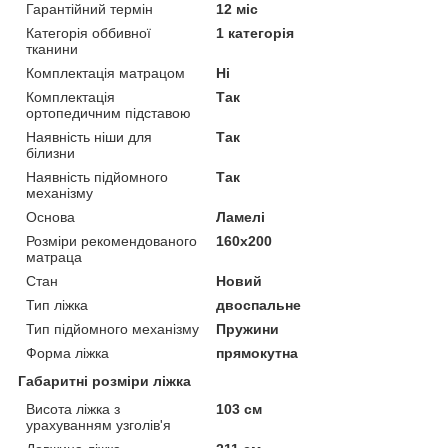
Гарантійний термін
12 міс
Категорія оббивної
1 категорія
тканини
Комплектація матрацом
Ні
Комплектація
Так
ортопедичним підставою
Наявність ніши для
Так
білизни
Наявність підйомного
Так
механізму
Основа
Ламелі
Розміри рекомендованого
160х200
матраца
Стан
Новий
Тип ліжка
двоспальне
Тип підйомного механізму
Пружини
Форма ліжка
прямокутна
Габаритні розміри ліжка
Висота ліжка з
103 см
урахуванням узголів'я