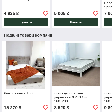
Елла
Spri
4 935
5 065
7 6
₴
₴
Купити
Купити
Подібні товари компанії
Ліжко Богема 160
Ліжко двоспальне
Ліжк
дерев'яне Л 240 Скіф
дере
160х200
160
15 270
8 520
9 8
₴
₴