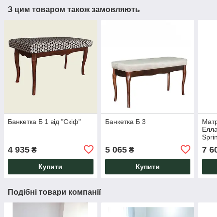
З цим товаром також замовляють
Банкетка Б 1 від "Скіф"
Банкетка Б 3
Матр
Елла
Spri
4 935
5 065
7 6
₴
₴
Купити
Купити
Подібні товари компанії