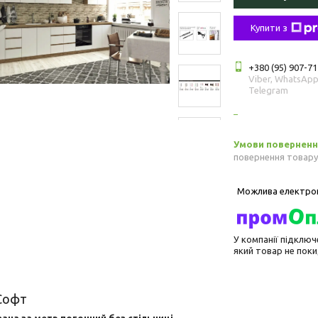
Купити з
+380 (95) 907-71
Viber, WhatsApp
Telegram
повернення товару
У компанії підключ
який товар не пок
Софт
зана за метр погонний без стільниці.