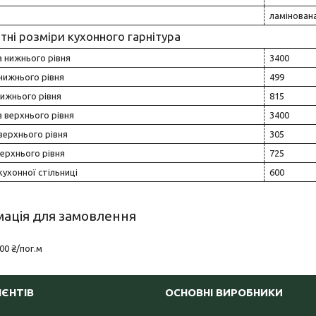
ламінован
тні розміри кухонного гарнітура
 нижнього рівня
3400
нижнього рівня
499
ижнього рівня
815
 верхнього рівня
3400
верхнього рівня
305
ерхнього рівня
725
кухонної стільниці
600
ація для замовлення
00 ₴/пог.м
ІЄНТІВ
ОСНОВНІ ВИРОБНИКИ