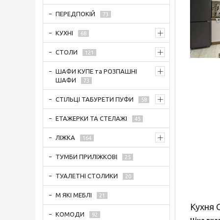
ПЕРЕДПОКІЙ
73
КУХНІ
68
СТОЛИ
121
ШАФИ КУПЕ та РОЗПАШНІ
ШАФИ
73
СТІЛЬЦІ ТАБУРЕТИ ПУФИ
58
ЕТАЖЕРКИ ТА СТЕЛАЖІ
45
ЛІЖКА
164
ТУМБИ ПРИЛІЖКОВІ
25
ТУАЛЕТНІ СТОЛИКИ
20
М ЯКІ МЕБЛІ
21
Кухня 
КОМОДИ
92
Ціна вка