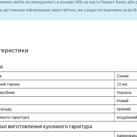
вляємо меблі, по передоплаті, в розмірі 30% на карту Приват Банку або
ьш детальною інформацією звертайтесь, ми з радістю відповімо на всі В
теристики
ні
к
Сокме
ний термін
12 міс
виробник
Україна
Новий
асаду
прямий
нного гарнітура
модульни
ал виготовлення кухонного гарнітура
ламінован