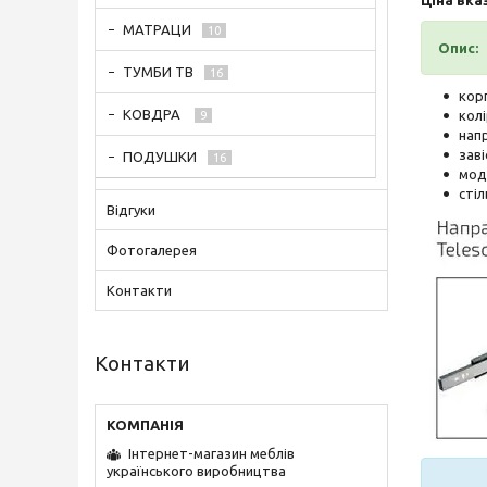
МАТРАЦИ
10
Опис:
ТУМБИ ТВ
16
кор
КОВДРА
колі
9
напр
заві
ПОДУШКИ
16
мод
стіл
Відгуки
Фотогалерея
Контакти
Контакти
Інтернет-магазин меблів
українського виробництва