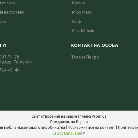
і оплата
Гарант
я на головну
Міро Марк
рея
Скіф
Світ Меблів
 907-71-76
Тетяна Петро
atsApp, Telegram
 724-43-44
Сайт створений на маркетплейсі
Prom.ua
Продавець на Bigl.ua
Інтернет-магазин меблів українського виробництва |
Поскаржитися на контент
|
Політика к
Select Language
▼