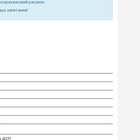
 розрахунковий рахунок.
аші запитання!
й
а ДСП