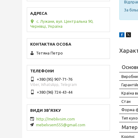
Відпра
За біл
с. Лужани, вул. Центральна 90,
Чернівці, Україна
Харак
Тетяна Петро
Основ
Виробни
+380 (95) 907-71-76
Гарантій
Viber, WhatsApp, Telegram
+380 (96) 724-43-44
Країна 
Стан
Форма ф
Тип кухо
http://meblivsim.com
mebelvsem555@gmail.com
Матері
Корпус