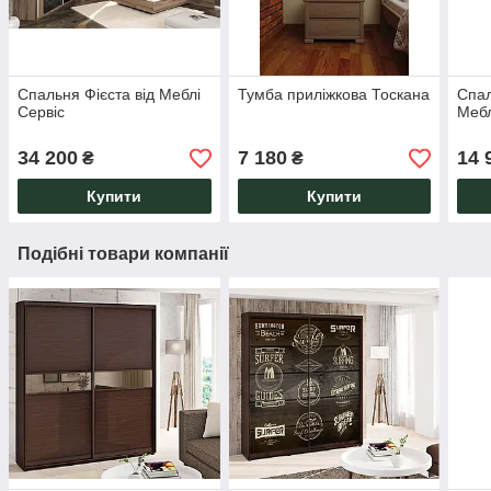
Спальня Фієста від Меблі
Тумба приліжкова Тоскана
Спал
Сервіс
Мебл
34 200
7 180
14 
₴
₴
Купити
Купити
Подібні товари компанії