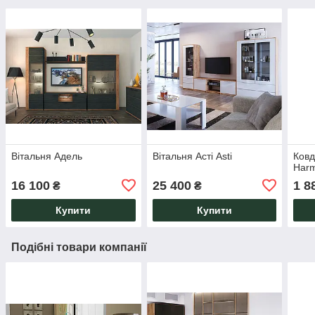
Вітальня Адель
Вітальня Асті Asti
Ковд
Harm
16 100
25 400
1 8
₴
₴
Купити
Купити
Подібні товари компанії