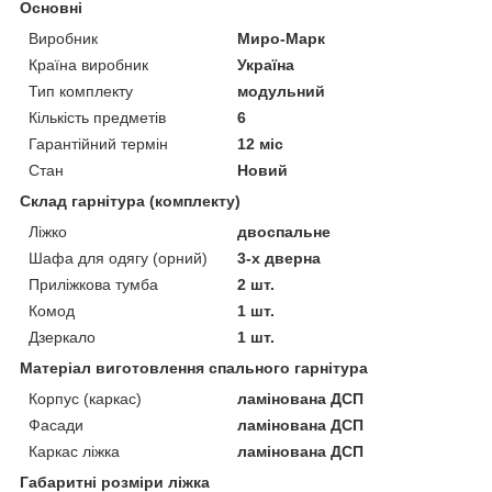
Основні
Виробник
Миро-Марк
Країна виробник
Україна
Тип комплекту
модульний
Кількість предметів
6
Гарантійний термін
12 міс
Стан
Новий
Склад гарнітура (комплекту)
Ліжко
двоспальне
Шафа для одягу (орний)
3-х дверна
Приліжкова тумба
2 шт.
Комод
1 шт.
Дзеркало
1 шт.
Матеріал виготовлення спального гарнітура
Корпус (каркас)
ламінована ДСП
Фасади
ламінована ДСП
Каркас ліжка
ламінована ДСП
Габаритні розміри ліжка