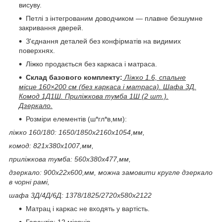
висуву.
Петлі з інтегрованим доводчиком — плавне безшумне
закривання дверей.
З'єднання деталей без конфірматів на видимих ​​
поверхнях.
Ліжко продається без каркаса і матраса.
Склад базового комплекту:
Ліжко 1.6, спальне
місце 160×200 см (без каркаса і матраса). Шафа 3Д.
Комод 1Д1Ш. Приліжкова тумба 1Ш (2 шт.).
Дзеркало.
Розміри елементів (ш*гл*в,мм):
ліжко 160/180: 1650/1850х2160х1054,мм,
комод: 821х380х1007,мм,
приліжкова тумба: 560х380х477,мм,
дзеркало: 900х22х600,мм, можна замовити кругле дзеркало
в чорні рамі,
шафа 3Д/4Д/6Д: 1378/1825/2720х580х2122
Матрац і каркас не входять у вартість.
Гарантія: 12 місяців.