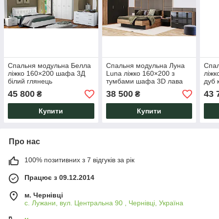
Спальня модульна Белла
Спальня модульна Луна
Спал
ліжко 160×200 шафа 3Д
Luna ліжко 160×200 з
ліжк
білий глянець
тумбами шафа 3D лава
дуб 
дуб крафт
глян
45 800
38 500
43 
₴
₴
Купити
Купити
Про нас
100% позитивних з 7 відгуків за рік
Працює з 09.12.2014
м. Чернівці
с. Лужани, вул. Центральна 90 , Чернівці, Україна