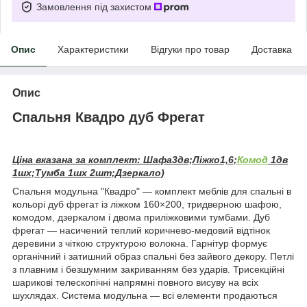
Замовлення під захистом
Опис
Характеристики
Відгуки про товар
Доставка
Опис
Спальня Квадро дуб Фрегат
Ціна вказана за комплект: Шафа3дв;Ліжко1,6;
Комод
1дв
1шх;Тумба 1шх 2шт;Дзеркало)
Спальня модульна "Квадро" — комплект меблів для спальні в
кольорі дуб фрегат із ліжком 160×200, тридверною шафою,
комодом, дзеркалом і двома приліжковими тумбами. Дуб
фрегат — насичений теплий коричнево-медовий відтінок
деревини з чіткою структурою волокна. Гарнітур формує
органічний і затишний образ спальні без зайвого декору. Петлі
з плавним і безшумним закриванням без ударів. Трисекційні
шарикові телескопічні напрямні повного висуву на всіх
шухлядах. Система модульна — всі елементи продаються