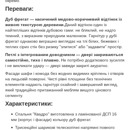
окремо.
Переваги:
Дуб фрегат — насичений медово-коричневий відтінок із
живою текстурою деревини.
Даний відтінок-один із
найтепліших відтінків дубовою гами: не бляклий, не надто
темний, з виразним природним малюнком. Гарнітур у дубі
фрегат однаково виграшно виглядає на тлі білих, бежевих і
теплих сірих стін без ризику "злитися" або "задавити" простір.
Петлі з інтегрованим доводчиком — двері закриваються
самостійно, тихо і плавно.
Не потрібно додаткового зусилля
і не викликати удару — двері завжди закриті акуратно.
Фасади шафи і комода без жодних видимих ​​кріплень і отворів
на лицьовій поверхні. Чисті рівні площини без технічних
елементів надають гарнітурі охайний і завершений вигляд,
який традиційно притаманний меблям вищого цінового
сегменту.
Характеристики:
Спальня "Квадро" виготовлена ​​з ламінованої ДСП 16
мм (корпус і фасади) кольору дуб фрегат.
Трисекційні шарикові телескопічні напрямні повного