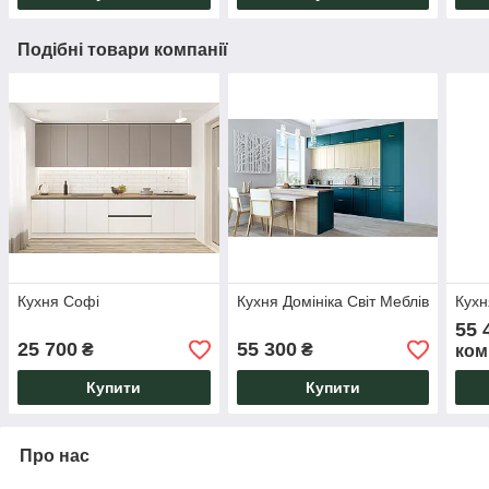
Подібні товари компанії
Кухня Софі
Кухня Домініка Світ Меблів
Кухн
55 
25 700
55 300
₴
₴
ком
Купити
Купити
Про нас